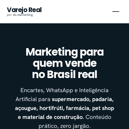
Pular
Varejo Real
para
por
ds
.
marketing
o
conteúdo
Marketing para
quem vende
no Brasil real
Encartes, WhatsApp e Inteligência
Artificial para
supermercado, padaria,
açougue, hortifrúti, farmácia, pet shop
e material de construção
. Conteúdo
prático, zero jargão.