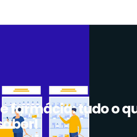
e farmácia: tudo o q
 saber!