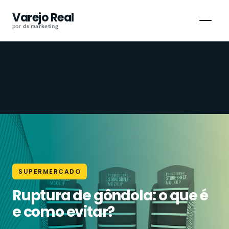
Pular
Varejo Real
para
por
ds
.
marketing
o
conteúdo
SUPERMERCADO
Ruptura de gôndola: o que é
e como evitar?