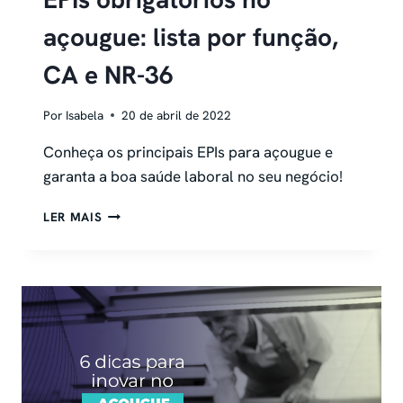
açougue: lista por função,
CA e NR-36
Por
Isabela
20 de abril de 2022
Conheça os principais EPIs para açougue e
garanta a boa saúde laboral no seu negócio!
EPIS
LER MAIS
OBRIGATÓRIOS
NO
AÇOUGUE:
LISTA
POR
FUNÇÃO,
CA
E
NR-
36