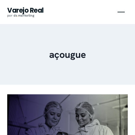
Pular
Varejo Real
para
por
ds
.
marketing
o
conteúdo
açougue