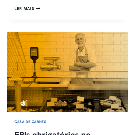
BALANÇO
LER MAIS
DE
AÇOUGUE:
PASSO
A
PASSO
+
7
ERROS
QUE
CUSTAM
CARO
CASA DE CARNES
EPIs obrigatórios no