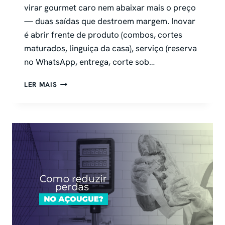
virar gourmet caro nem abaixar mais o preço
— duas saídas que destroem margem. Inovar
é abrir frente de produto (combos, cortes
maturados, linguiça da casa), serviço (reserva
no WhatsApp, entrega, corte sob…
INOVAR
LER MAIS
NO
AÇOUGUE:
20
IDEIAS
COM
CUSTO,
PRAZO
E
TAMANHO