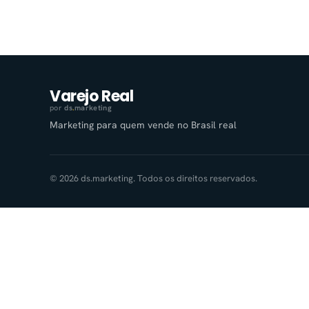
Varejo Real
por
ds
.
marketing
Marketing para quem vende no Brasil real
© 2026 ds.marketing. Todos os direitos reservados.