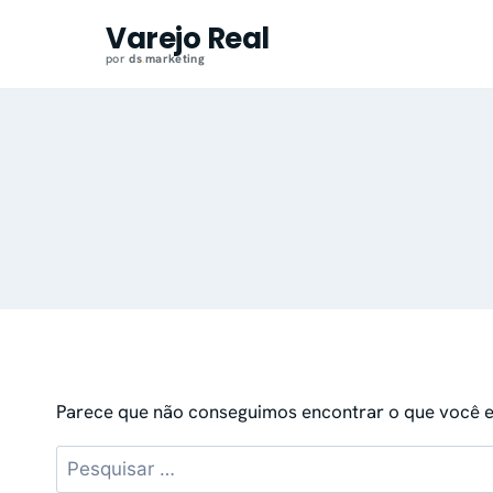
Pular
Varejo Real
para
por
ds
.
marketing
o
conteúdo
Parece que não conseguimos encontrar o que você es
Pesquisar
por: