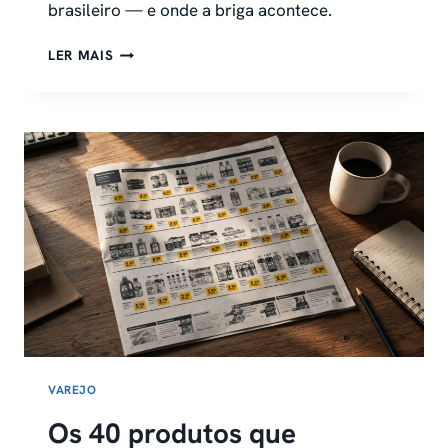
brasileiro — e onde a briga acontece.
PERCEPÇÃO
LER MAIS
DE
PREÇO:
POR
QUE
SEU
SUPERMERCADO
PARECE
CARO
MESMO
QUANDO
NÃO
É
VAREJO
Os 40 produtos que