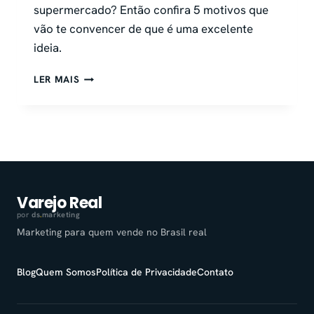
supermercado? Então confira 5 motivos que
vão te convencer de que é uma excelente
ideia.
PADARIA
LER MAIS
NO
SUPERMERCADO:
5
MOTIVOS
PARA
TER
UMA
Varejo Real
por
ds
.
marketing
Marketing para quem vende no Brasil real
Blog
Quem Somos
Política de Privacidade
Contato