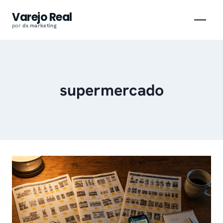
Pular
Varejo Real
para
por
ds
.
marketing
o
conteúdo
supermercado