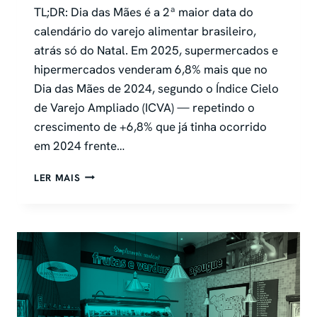
TL;DR: Dia das Mães é a 2ª maior data do
calendário do varejo alimentar brasileiro,
atrás só do Natal. Em 2025, supermercados e
hipermercados venderam 6,8% mais que no
Dia das Mães de 2024, segundo o Índice Cielo
de Varejo Ampliado (ICVA) — repetindo o
crescimento de +6,8% que já tinha ocorrido
em 2024 frente…
DIA
LER MAIS
DAS
MÃES
EM
SUPERMERCADO:
O
PLANO
QUE
CABE
NOS