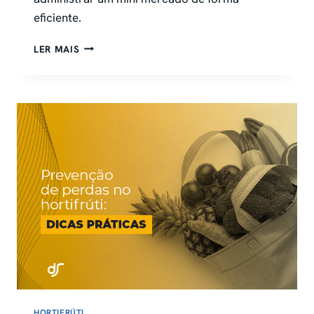
eficiente.
MERCADINHO-
LER MAIS
DE-
BAIRRO-
TUDO-
O-
QUE-
VOCE-
PRECISA-
SABER
HORTIFRÚTI