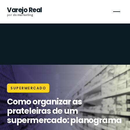
Pular
Varejo Real
para
por
ds
.
marketing
o
conteúdo
SUPERMERCADO
Como organizar as
prateleiras de um
supermercado: planograma