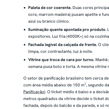
Paleta de cor coerente.
Duas cores principa
ocre, marrom madeira) puxam apetite e fun
azul ou branco clínico.
Iluminação quente apontada pro produto.
L
expositores. Luz fria (4000K+) só na cozinha
Fachada legível da calçada de frente.
O clie
limpa, cor contrastante, luz à noite.
Vitrine que troca de cara por turno.
Manhã p
semana puxa bolo e torta. A mesma vitrine 
O setor de panificação brasileiro tem cerca d
com área média abaixo de 150 m², segundo d
Panificação)
. O ticket médio é baixo e a decis
metros quadrados da vitrine decide o ticket do 
fachada, depois do balcão e da parede, e só n