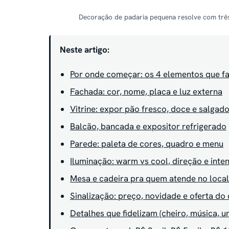
Decoração de padaria pequena resolve com três v
Neste artigo:
Por onde começar: os 4 elementos que f
Fachada: cor, nome, placa e luz externa
Vitrine: expor pão fresco, doce e salgad
Balcão, bancada e expositor refrigerado
Parede: paleta de cores, quadro e menu
Iluminação: warm vs cool, direção e inte
Mesa e cadeira pra quem atende no local
Sinalização: preço, novidade e oferta do 
Detalhes que fidelizam (cheiro, música, u