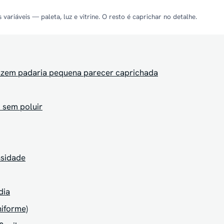
ariáveis — paleta, luz e vitrine. O resto é caprichar no detalhe.
azem padaria pequena parecer caprichada
o sem poluir
nsidade
dia
niforme)