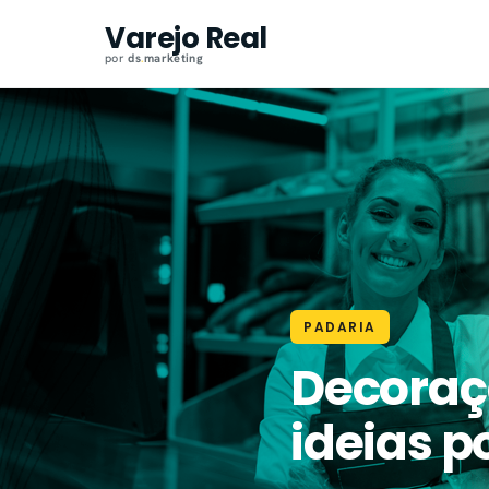
Pular
Varejo Real
para
por
ds
.
marketing
o
conteúdo
PADARIA
Decoraç
ideias p