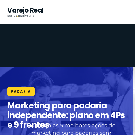
Pular
Varejo Real
para
por
ds
.
marketing
o
conteúdo
PADARIA
Marketing para padaria
independente: plano em 4Ps
e 9 frentes