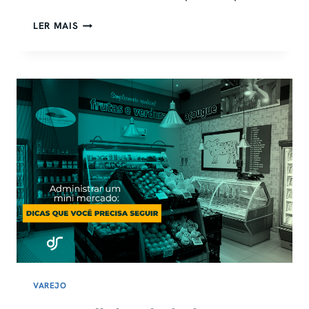
REPOSIÇÃO
LER MAIS
EM
SUPERMERCADO:
CICLO,
FIFO
E
PONTO
DE
PEDIDO
VAREJO