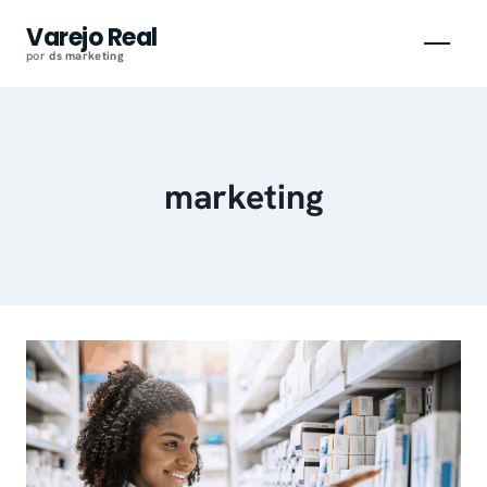
Pular
Varejo Real
para
por
ds
.
marketing
o
conteúdo
marketing