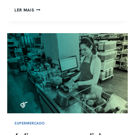
COMBOS
LER MAIS
DE
CARNE:
15
MONTAGENS
PRONTAS
PRA
GIRAR
O
AÇOUGUE
SUPERMERCADO