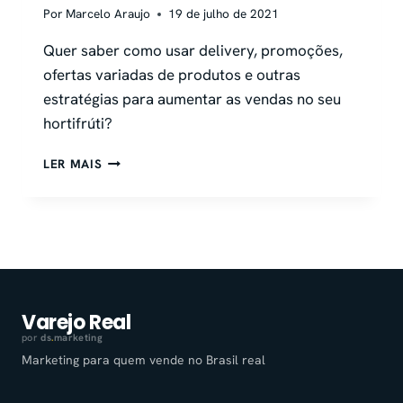
Por
Marcelo Araujo
19 de julho de 2021
Quer saber como usar delivery, promoções,
ofertas variadas de produtos e outras
estratégias para aumentar as vendas no seu
hortifrúti?
LISTA-
LER MAIS
DE-
PRODUTOS-
PARA-
HORTIFRUTI-
QUAIS-
SAO-
OS-
ITENS-
Varejo Real
ESSENCIAIS
por
ds
.
marketing
Marketing para quem vende no Brasil real