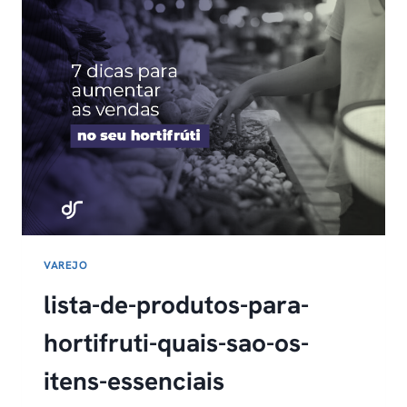
COMPLETO
MÊS
A
MÊS
VAREJO
lista-de-produtos-para-
hortifruti-quais-sao-os-
itens-essenciais