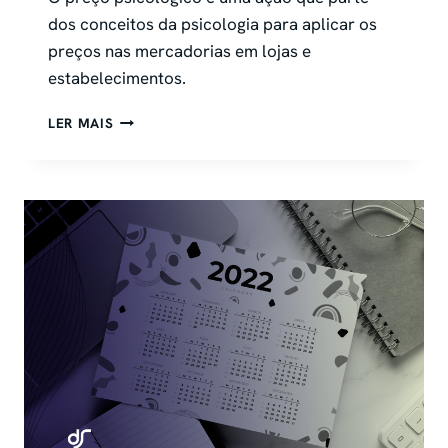
dos conceitos da psicologia para aplicar os
preços nas mercadorias em lojas e
estabelecimentos.
35-
LER MAIS
TEXTOS-
PRONTOS-
PARA-
CARTAZ-
DE-
OFERTA-
DE-
SUPERMERCADO