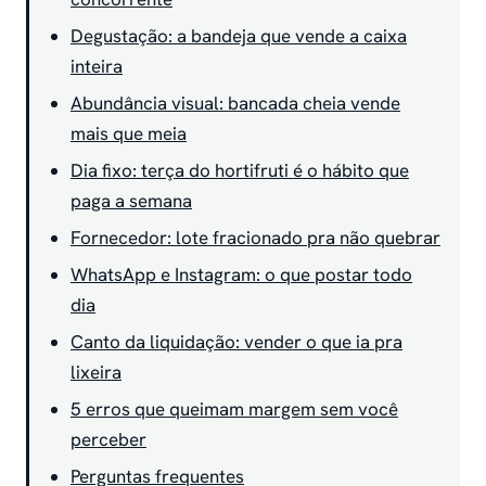
Degustação: a bandeja que vende a caixa
inteira
Abundância visual: bancada cheia vende
mais que meia
Dia fixo: terça do hortifruti é o hábito que
paga a semana
Fornecedor: lote fracionado pra não quebrar
WhatsApp e Instagram: o que postar todo
dia
Canto da liquidação: vender o que ia pra
lixeira
5 erros que queimam margem sem você
perceber
Perguntas frequentes