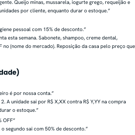
 gente. Queijo minas, mussarela, iogurte grego, requeijão e
 unidades por cliente, enquanto durar o estoque.”
giene pessoal com 15% de desconto.”
onta esta semana. Sabonete, shampoo, creme dental,
F no (nome do mercado). Reposição da casa pelo preço que
idade)
eiro é por nossa conta.”
ó 2. A unidade sai por R$ X,XX contra R$ Y,YY na compra
durar o estoque.”
% OFF”
, o segundo sai com 50% de desconto.”