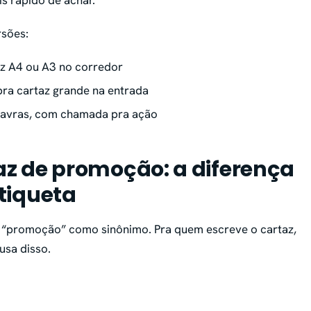
s rápido de achar.
rsões:
az A4 ou A3 no corredor
ra cartaz grande na entrada
avras, com chamada pra ação
taz de promoção: a diferença
tiqueta
 “promoção” como sinônimo. Pra quem escreve o cartaz,
usa disso.