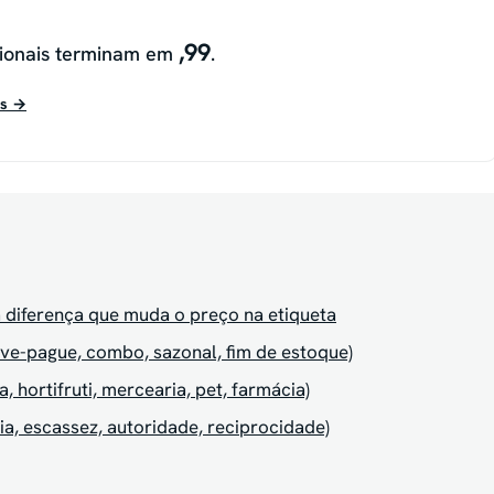
,99
ionais terminam em
.
as →
a diferença que muda o preço na etiqueta
leve-pague, combo, sazonal, fim de estoque)
 hortifruti, mercearia, pet, farmácia)
ia, escassez, autoridade, reciprocidade)