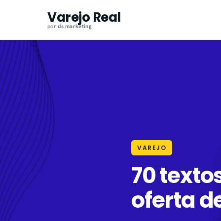
Pular
Varejo Real
para
por
ds
.
marketing
o
conteúdo
VAREJO
70 texto
oferta 