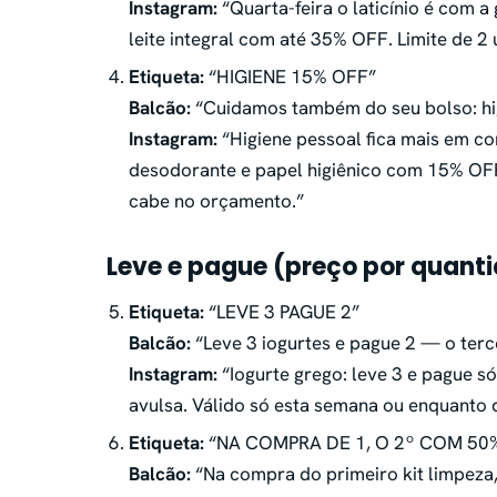
Instagram:
“Quarta-feira o laticínio é com a
leite integral com até 35% OFF. Limite de 2
Etiqueta:
“HIGIENE 15% OFF”
Balcão:
“Cuidamos também do seu bolso: hi
Instagram:
“Higiene pessoal fica mais em c
desodorante e papel higiênico com 15% OF
cabe no orçamento.”
Leve e pague (preço por quant
Etiqueta:
“LEVE 3 PAGUE 2”
Balcão:
“Leve 3 iogurtes e pague 2 — o terc
Instagram:
“Iogurte grego: leve 3 e pague s
avulsa. Válido só esta semana ou enquanto 
Etiqueta:
“NA COMPRA DE 1, O 2º COM 50
Balcão:
“Na compra do primeiro kit limpeza