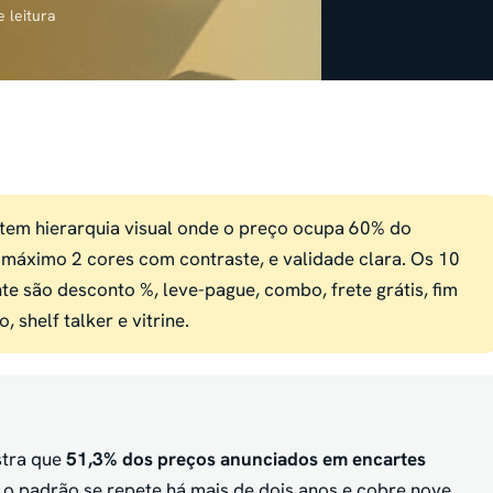
e leitura
em hierarquia visual onde o preço ocupa 60% do
o máximo 2 cores com contraste, e validade clara. Os 10
e são desconto %, leve-pague, combo, frete grátis, fim
 shelf talker e vitrine.
tra que
51,3% dos preços anunciados em encartes
o padrão se repete há mais de dois anos e cobre nove