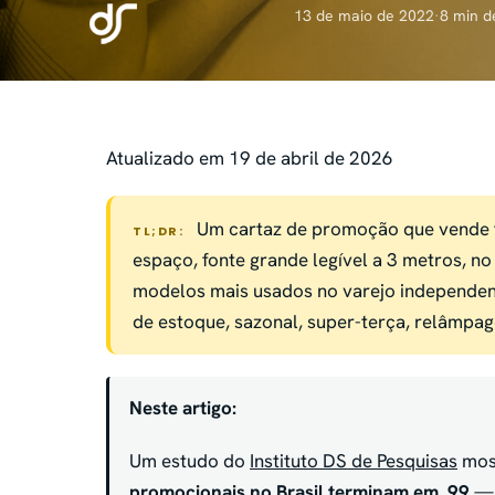
13 de maio de 2022
·
8 min d
Atualizado em 19 de abril de 2026
Um cartaz de promoção que vende t
TL;DR:
espaço, fonte grande legível a 3 metros, n
modelos mais usados no varejo independent
de estoque, sazonal, super-terça, relâmpago,
Neste artigo:
Um estudo do
Instituto DS de Pesquisas
mos
promocionais no Brasil terminam em ,99
— 