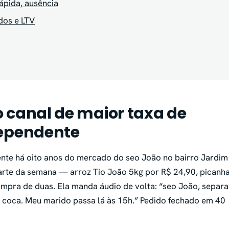
ápida, ausência
dos e LTV
 canal de maior taxa de
dependente
liente há oito anos do mercado do seo João no bairro Jardim
ncarte da semana — arroz Tio João 5kg por R$ 24,90, picanh
ompra de duas. Ela manda áudio de volta: “seo João, separa
o coca. Meu marido passa lá às 15h.” Pedido fechado em 40