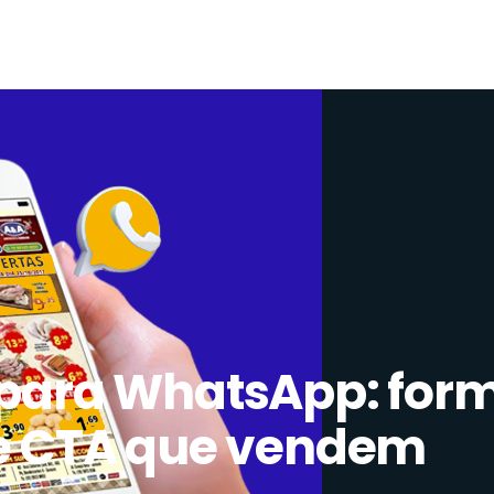
 para WhatsApp: form
 e CTA que vendem