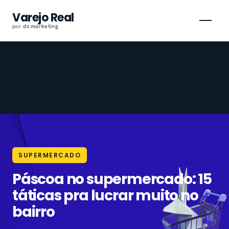
Pular
Varejo Real
para
por
ds
.
marketing
o
conteúdo
SUPERMERCADO
Páscoa no supermercado: 15
táticas pra lucrar muito no
bairro