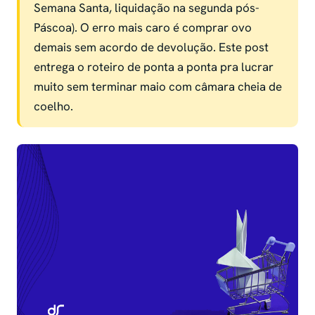
Semana Santa, liquidação na segunda pós-
Páscoa). O erro mais caro é comprar ovo
demais sem acordo de devolução. Este post
entrega o roteiro de ponta a ponta pra lucrar
muito sem terminar maio com câmara cheia de
coelho.